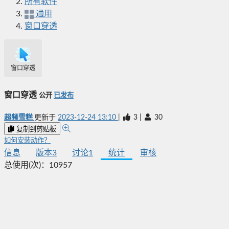
所有软件
通用
窗口穿透
窗口穿透
窗口穿透
公开
已发布
超频雪糕
更新于
2023-12-24 13:10
|
3
|
30
复制到剪贴板
如何安装动作？
信息
版本
3
讨论
1
统计
审核
总使用(次)：
10957