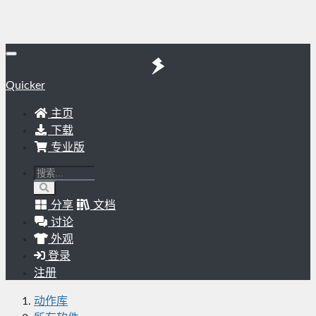
Quicker
主页
下载
专业版
分享
文档
讨论
外观
登录
注册
动作库