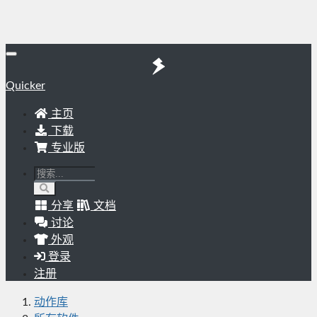
Quicker
主页
下载
专业版
分享
文档
讨论
外观
登录
注册
动作库