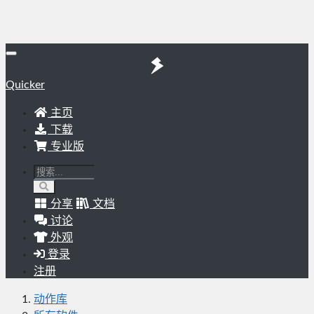
Quicker
主页
下载
专业版
分享
文档
讨论
外观
登录
注册
动作库