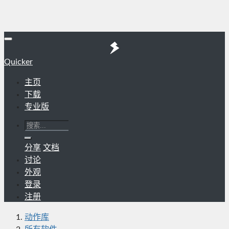
Quicker
主页
下载
专业版
分享
文档
讨论
外观
登录
注册
动作库