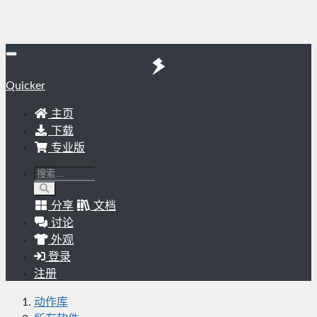
Quicker
主页
下载
专业版
分享
文档
讨论
外观
登录
注册
动作库