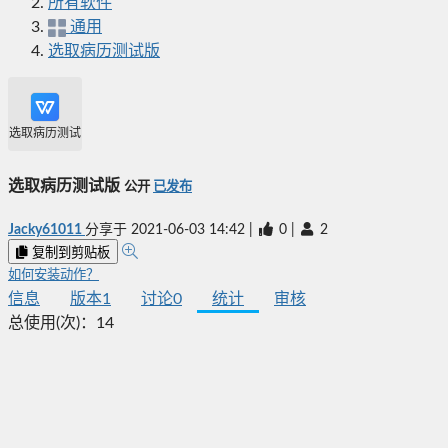
所有软件
通用
选取病历测试版
选取病历测试版
选取病历测试版
公开
已发布
Jacky61011
分享于
2021-06-03 14:42
|
0
|
2
复制到剪贴板
如何安装动作？
信息
版本
1
讨论
0
统计
审核
总使用(次)：
14