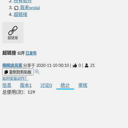
所有软件
我来wolai
超链接
超链接
超链接
公开
已发布
栩栩追风客
分享于
2020-11-10 00:10
|
0
|
21
复制到剪贴板
如何安装动作？
信息
版本
1
讨论
0
统计
审核
总使用(次)：
129