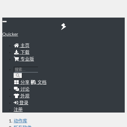
Quicker
主页
下载
专业版
分享
文档
讨论
外观
登录
注册
动作库