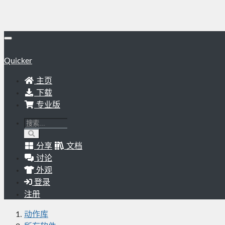
Quicker
主页
下载
专业版
分享
文档
讨论
外观
登录
注册
动作库