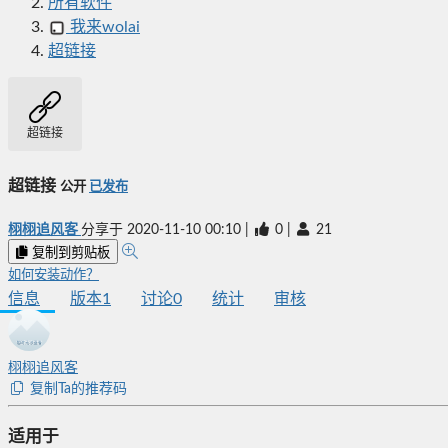
所有软件
我来wolai
超链接
超链接
超链接
公开
已发布
栩栩追风客
分享于
2020-11-10 00:10
|
0
|
21
复制到剪贴板
如何安装动作？
信息
版本
1
讨论
0
统计
审核
栩栩追风客
复制Ta的推荐码
适用于