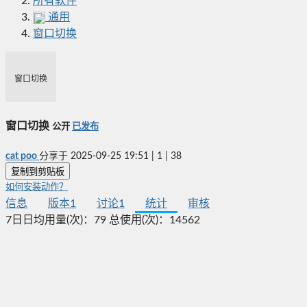
所有软件
通用
窗口切换
窗口切换
窗口切换
公开
已发布
cat poo
分享于
2025-09-25 19:51
|
1
|
38
复制到剪贴板
如何安装动作？
信息
版本
1
讨论
1
统计
审核
7日日均用量(次)：
79
总使用(次)：
14562