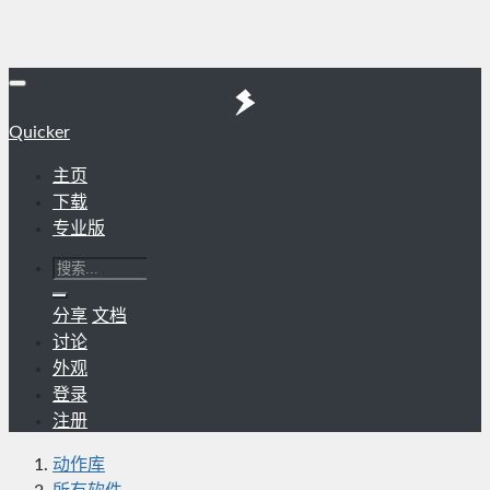
Quicker
主页
下载
专业版
分享
文档
讨论
外观
登录
注册
动作库