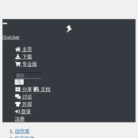
Quicker
主页
下载
专业版
分享
文档
讨论
外观
登录
注册
动作库