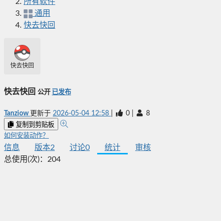
所有软件
通用
快去快回
快去快回
快去快回
公开
已发布
Tanziow
更新于
2026-05-04 12:58
|
0
|
8
复制到剪贴板
如何安装动作？
信息
版本
2
讨论
0
统计
审核
总使用(次)：
204