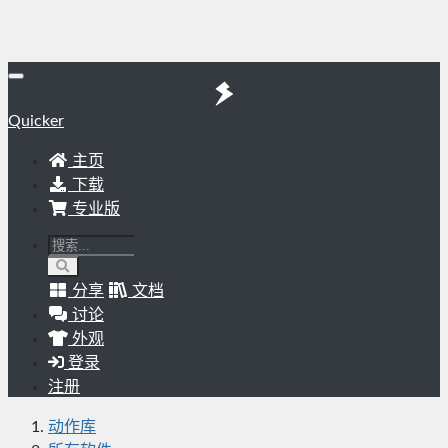
Quicker
主页
下载
专业版
分享
文档
讨论
外观
登录
注册
动作库