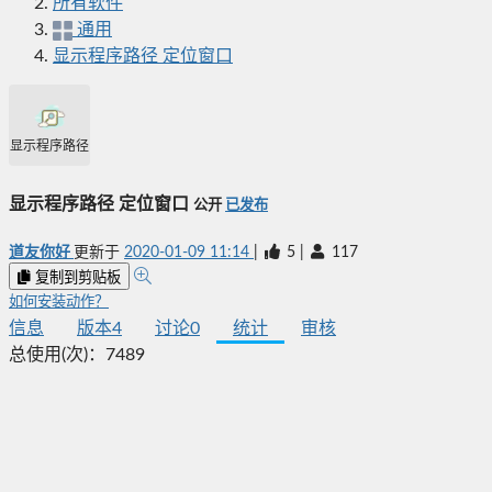
所有软件
通用
显示程序路径 定位窗口
显示程序路径 定位窗口
显示程序路径 定位窗口
公开
已发布
道友你好
更新于
2020-01-09 11:14
|
5
|
117
复制到剪贴板
如何安装动作？
信息
版本
4
讨论
0
统计
审核
总使用(次)：
7489