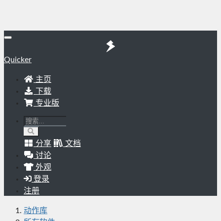
Quicker
主页
下载
专业版
分享
文档
讨论
外观
登录
注册
动作库