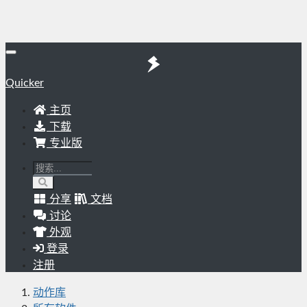
Quicker
主页
下载
专业版
分享
文档
讨论
外观
登录
注册
动作库