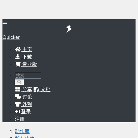
Quicker
主页
下载
专业版
分享
文档
讨论
外观
登录
注册
动作库