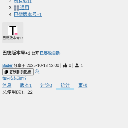
所有软件
通用
巴德版本号+1
巴德版本号+1
巴德版本号+1
公开
已发布(自动)
Bader
分享于
2025-10-18 12:00
|
0
|
1
复制到剪贴板
如何安装动作？
信息
版本
1
讨论
0
统计
审核
总使用(次)：
22