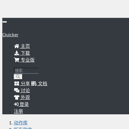
Quicker
主页
下载
专业版
分享
文档
讨论
外观
登录
注册
动作库