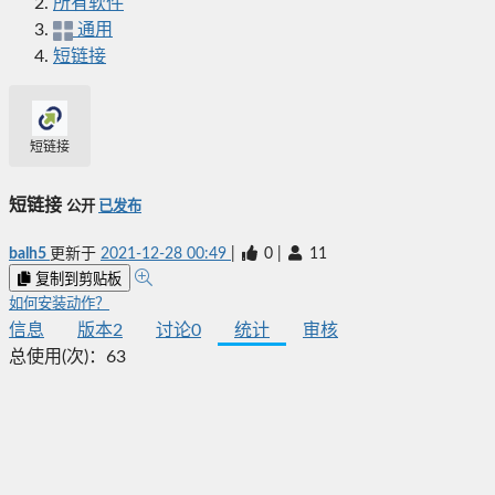
所有软件
通用
短链接
短链接
短链接
公开
已发布
balh5
更新于
2021-12-28 00:49
|
0
|
11
复制到剪贴板
如何安装动作？
信息
版本
2
讨论
0
统计
审核
总使用(次)：
63