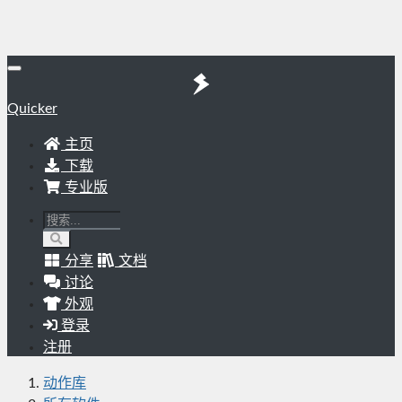
Quicker
主页
下载
专业版
分享
文档
讨论
外观
登录
注册
动作库