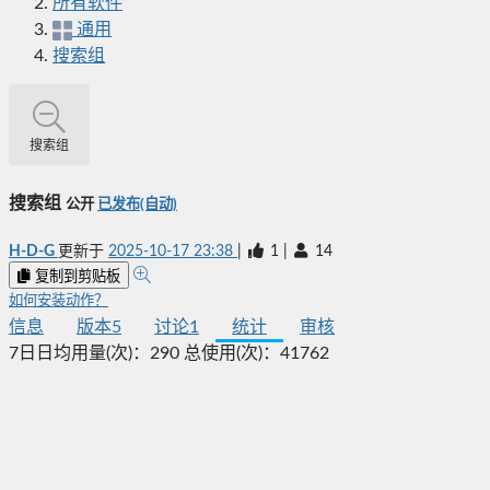
所有软件
通用
搜索组
搜索组
搜索组
公开
已发布(自动)
H-D-G
更新于
2025-10-17 23:38
|
1
|
14
复制到剪贴板
如何安装动作？
信息
版本
5
讨论
1
统计
审核
7日日均用量(次)：
290
总使用(次)：
41762