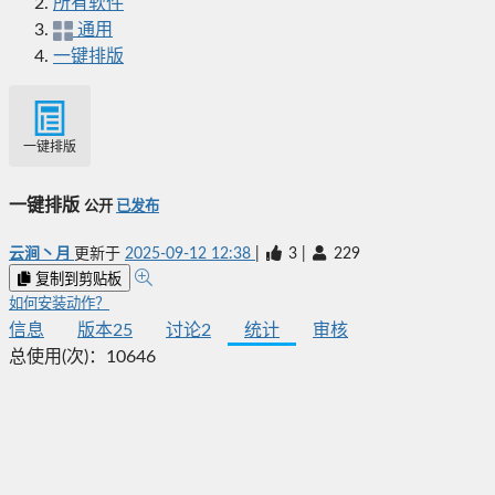
所有软件
通用
一键排版
一键排版
一键排版
公开
已发布
云涧丶月
更新于
2025-09-12 12:38
|
3
|
229
复制到剪贴板
如何安装动作？
信息
版本
25
讨论
2
统计
审核
总使用(次)：
10646