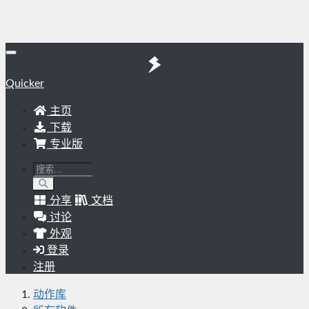
Quicker
主页
下载
专业版
分享
文档
讨论
外观
登录
注册
动作库