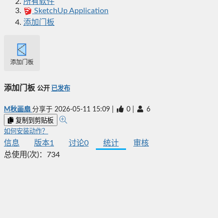
所有软件
SketchUp Application
添加门板
添加门板
添加门板
公开
已发布
M秋画扇
分享于
2026-05-11 15:09
|
0
|
6
复制到剪贴板
如何安装动作？
信息
版本
1
讨论
0
统计
审核
总使用(次)：
734