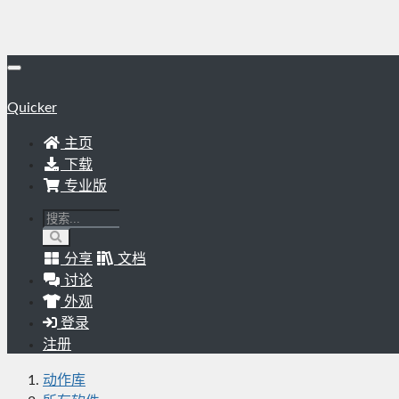
Quicker
主页
下载
专业版
分享
文档
讨论
外观
登录
注册
动作库