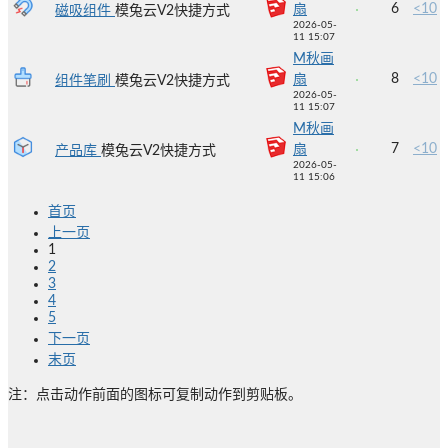
6
<10
扇
磁吸组件
模兔云V2快捷方式
2026-05-
11 15:07
M秋画
8
<10
扇
组件笔刷
模兔云V2快捷方式
2026-05-
11 15:07
M秋画
7
<10
扇
产品库
模兔云V2快捷方式
2026-05-
11 15:06
首页
上一页
1
2
3
4
5
下一页
末页
注：点击动作前面的图标可复制动作到剪贴板。