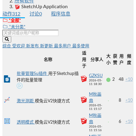
所有软件
SketchUp Application
动作
312
讨论
0
程序信息
*全部*
*未分类*
综合
受欢迎
新发布
新更新
最多用户
最多使用
适
大
获
用
频
名称
用
分享人
小
赞
户
度
于
批量管理Su插件
用于Sketchup插
GZKSU
2
48
<10
件的批量管理
2026-05-
11 18:30
M秋画
8
<10
扇
激光测距
模兔云V2快捷方式
2026-05-
11 15:17
M秋画
6
<10
扇
透明模式
模兔云V2快捷方式
2026-05-
11 15:16