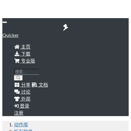
Quicker
主页
下载
专业版
分享
文档
讨论
外观
登录
注册
动作库