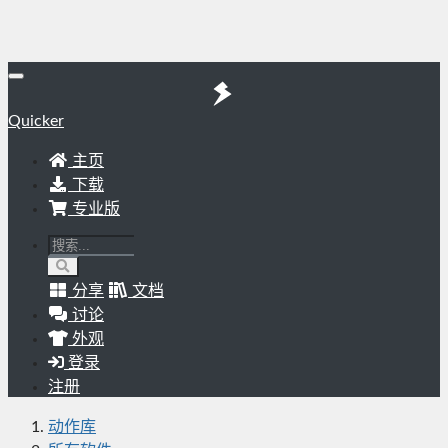
Quicker
主页
下载
专业版
分享
文档
讨论
外观
登录
注册
动作库