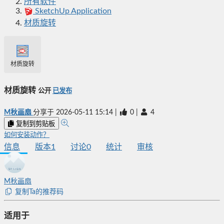
所有软件
SketchUp Application
材质旋转
材质旋转
材质旋转
公开
已发布
M秋画扇
分享于
2026-05-11 15:14
|
0
|
4
复制到剪贴板
如何安装动作？
信息
版本
1
讨论
0
统计
审核
M秋画扇
复制Ta的推荐码
适用于