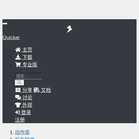
Quicker
主页
下载
专业版
分享
文档
讨论
外观
登录
注册
动作库