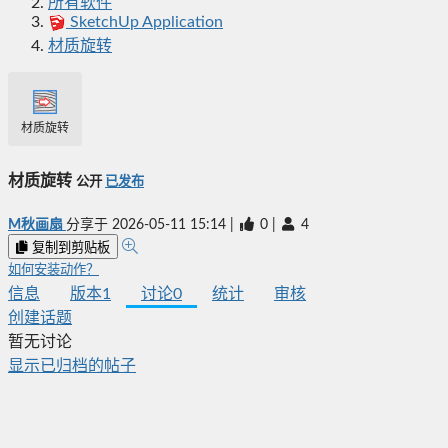
所有软件
SketchUp Application
材质旋转
材质旋转
材质旋转
公开
已发布
M秋画扇
分享于
2026-05-11 15:14
|
0
|
4
复制到剪贴板
如何安装动作？
信息
版本
1
讨论
0
统计
审核
创建话题
暂无讨论
显示已归档的帖子