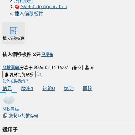
所有软件
SketchUp Application
插入偏移板件
插入偏移板件
插入偏移板件
公开
已发布
M秋画扇
分享于
2026-05-11 15:07
|
0
|
6
复制到剪贴板
如何安装动作？
信息
版本
1
讨论
0
统计
审核
M秋画扇
复制Ta的推荐码
适用于