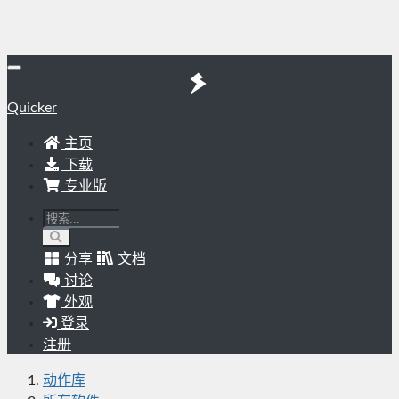
Quicker
主页
下载
专业版
分享
文档
讨论
外观
登录
注册
动作库