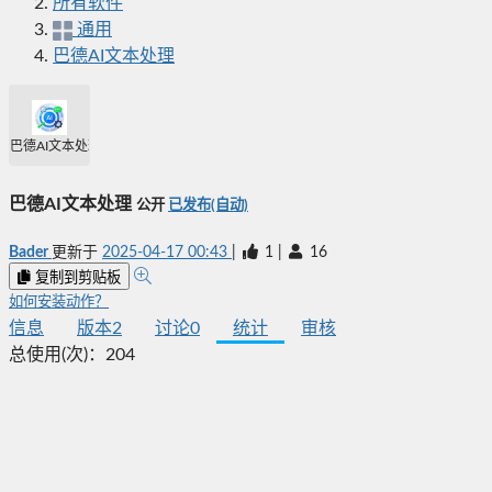
所有软件
通用
巴德AI文本处理
巴德AI文本处理
巴德AI文本处理
公开
已发布(自动)
Bader
更新于
2025-04-17 00:43
|
1
|
16
复制到剪贴板
如何安装动作？
信息
版本
2
讨论
0
统计
审核
总使用(次)：
204