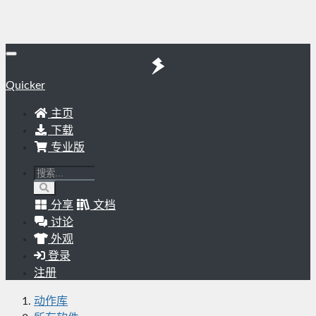
Quicker
主页
下载
专业版
分享
文档
讨论
外观
登录
注册
动作库