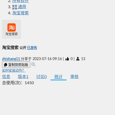
所有软件
通用
淘宝搜索
淘宝搜索
淘宝搜索
公开
已发布
zhishang11
分享于
2023-07-16 09:16
|
0
|
13
复制到剪贴板
如何安装动作？
信息
版本
1
讨论
0
统计
审核
总使用(次)：
1450