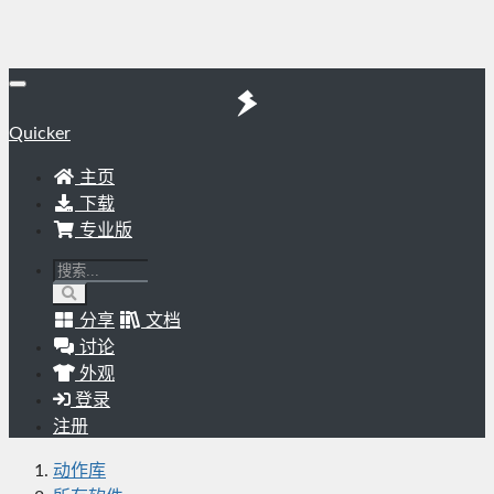
Quicker
主页
下载
专业版
分享
文档
讨论
外观
登录
注册
动作库