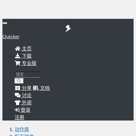
Quicker
主页
下载
专业版
分享
文档
讨论
外观
登录
注册
动作库