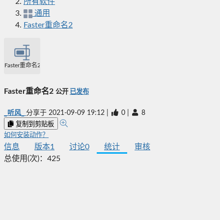
所有软件
通用
Faster重命名2
Faster重命名2
Faster重命名2
公开
已发布
_听风_
分享于
2021-09-09 19:12
|
0
|
8
复制到剪贴板
如何安装动作？
信息
版本
1
讨论
0
统计
审核
总使用(次)：
425