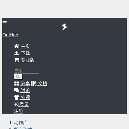
Quicker
主页
下载
专业版
分享
文档
讨论
外观
登录
注册
动作库