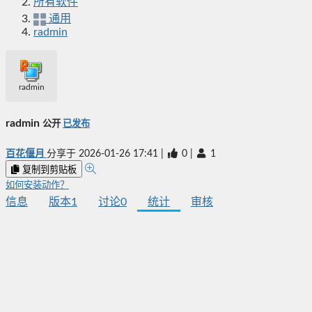
所有软件
通用
radmin
radmin
radmin
公开
已发布
百花偃月
分享于
2026-01-26 17:41
|
0
|
1
复制到剪贴板
如何安装动作？
信息
版本
1
讨论
0
统计
审核