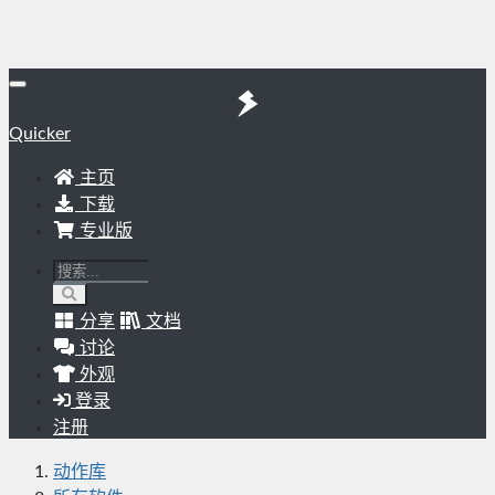
Quicker
主页
下载
专业版
分享
文档
讨论
外观
登录
注册
动作库