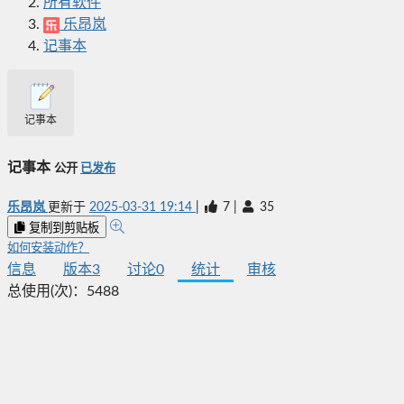
所有软件
乐昂岚
记事本
记事本
记事本
公开
已发布
乐昂岚
更新于
2025-03-31 19:14
|
7
|
35
复制到剪贴板
如何安装动作？
信息
版本
3
讨论
0
统计
审核
总使用(次)：
5488