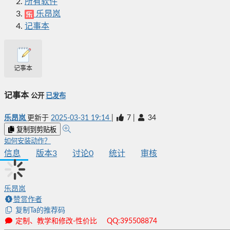
所有软件
乐昂岚
记事本
记事本
记事本
公开
已发布
乐昂岚
更新于
2025-03-31 19:14
|
7
|
34
复制到剪贴板
如何安装动作？
信息
版本
3
讨论
0
统计
审核
乐昂岚
赞赏作者
复制Ta的推荐码
定制、教学和修改-性价比 QQ:395508874