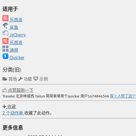
适用于
乐昂岚
鲨鱼
JzCherry
乐昂岚
通用
Quicker
分类(旧)
其他
功能
示例
点赞鼓励一下
Traveler
北京林或西
Taitun
简简单单用个quicker
用户1674846546
等
7
人赞了这
收藏
2
个动作单
收藏了此动作。
更多信息