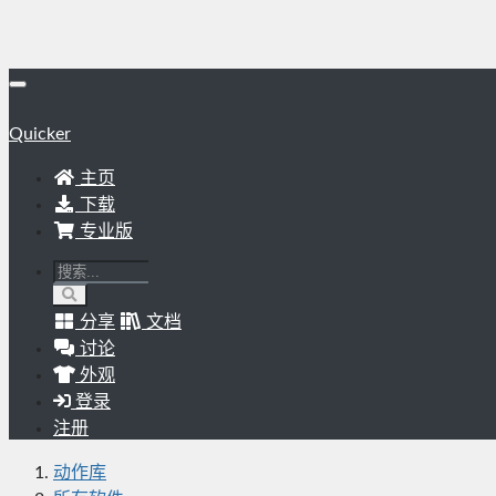
Quicker
主页
下载
专业版
分享
文档
讨论
外观
登录
注册
动作库