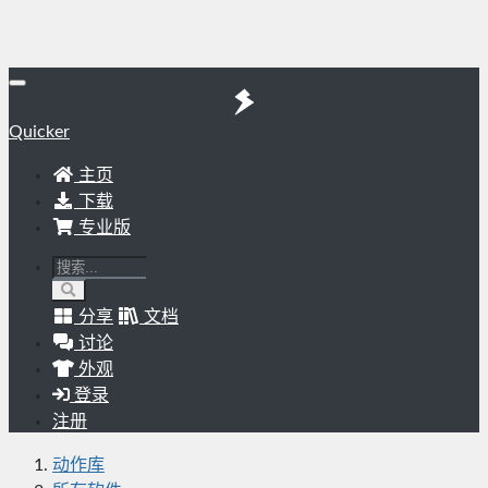
Quicker
主页
下载
专业版
分享
文档
讨论
外观
登录
注册
动作库