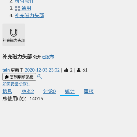
所有软件
通用
补充磁力头部
补充磁力头部
补充磁力头部
公开
已发布
tain
更新于
2020-12-03 23:02
|
2
|
61
复制到剪贴板
如何安装动作？
信息
版本
2
讨论
0
统计
审核
总使用(次)：
14015