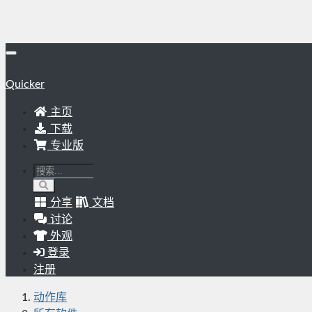
Quicker
主页
下载
专业版
分享
文档
讨论
外观
登录
注册
动作库