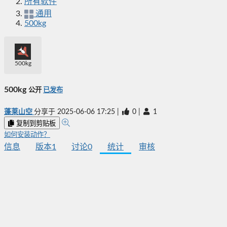
所有软件
通用
500kg
500kg
500kg
公开
已发布
蓬莱山空
分享于
2025-06-06 17:25
|
0
|
1
复制到剪贴板
如何安装动作？
信息
版本
1
讨论
0
统计
审核