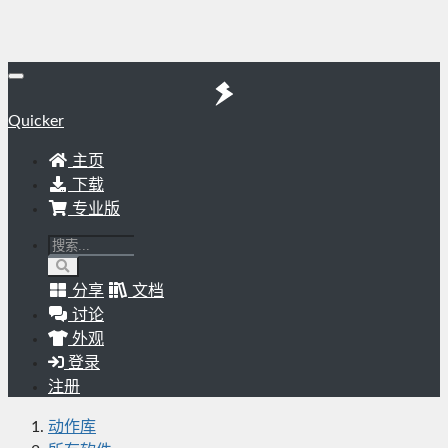
Quicker
主页
下载
专业版
分享
文档
讨论
外观
登录
注册
动作库