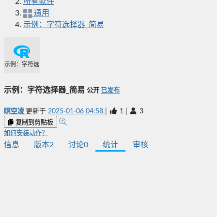
所有软件
通用
示例：字符选择器_简易
示例：字符选择器_简易
示例：字符选择器_简易
公开
已发布
瞑空凌
更新于
2025-01-06 04:58
|
1
|
3
复制到剪贴板
如何安装动作？
信息
版本
2
讨论
0
统计
审核