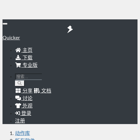
Quicker
主页
下载
专业版
分享
文档
讨论
外观
登录
注册
动作库