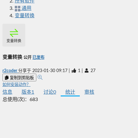
所有软件
通用
变量转换
变量转换
变量转换
公开
已发布
r2coder
分享于
2023-01-30 09:17
|
1
|
27
复制到剪贴板
如何安装动作？
信息
版本
1
讨论
0
统计
审核
总使用(次)：
683