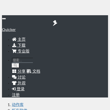
Quicker
主页
下载
专业版
分享
文档
讨论
外观
登录
注册
动作库