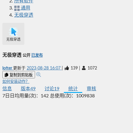
所有软件
通用
无极穿透
无极穿透
无极穿透
公开
已发布
lofter
更新于
2023-08-28 16:07
|
139
|
1072
复制到剪贴板
如何安装动作？
信息
版本
49
讨论
19
统计
审核
7日日均用量(次)：
142
总使用(次)：
1009838