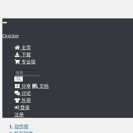
Quicker
主页
下载
专业版
分享
文档
讨论
外观
登录
注册
动作库