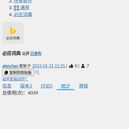
所有软件
通用
必应词典
必应词典
必应词典
公开
已发布
alanchan
更新于
2023-01-31 11:35
|
0
|
7
复制到剪贴板
如何安装动作？
信息
版本
3
讨论
0
统计
审核
总使用(次)：
4039