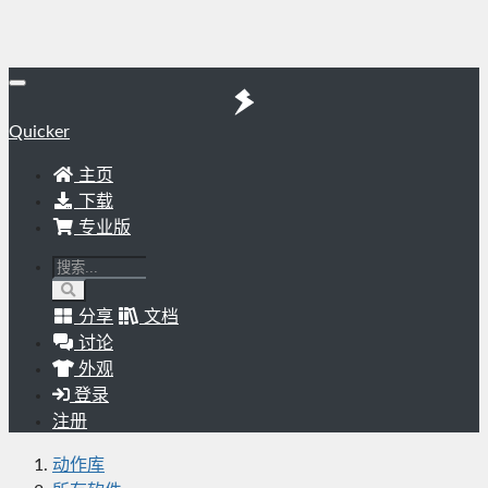
Quicker
主页
下载
专业版
分享
文档
讨论
外观
登录
注册
动作库