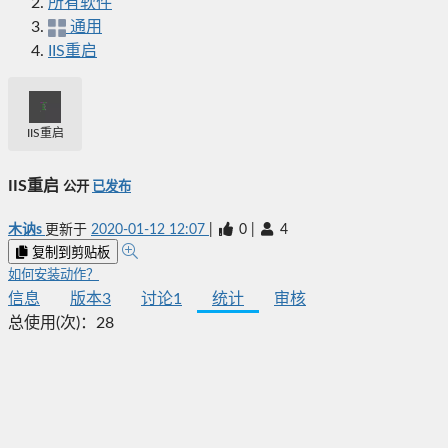
所有软件
通用
IIS重启
IIS重启
IIS重启
公开
已发布
木讷s
更新于
2020-01-12 12:07
|
0
|
4
复制到剪贴板
如何安装动作？
信息
版本
3
讨论
1
统计
审核
总使用(次)：
28