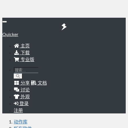
Quicker
主页
下载
专业版
分享
文档
讨论
外观
登录
注册
动作库