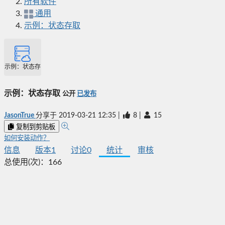
所有软件
通用
示例：状态存取
示例：状态存取
示例：状态存取
公开
已发布
JasonTrue
分享于
2019-03-21 12:35
|
8
|
15
复制到剪贴板
如何安装动作？
信息
版本
1
讨论
0
统计
审核
总使用(次)：
166