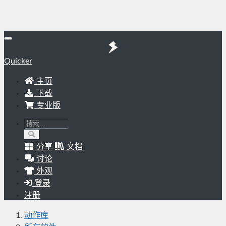
Quicker
主页
下载
专业版
分享
文档
讨论
外观
登录
注册
动作库