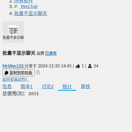
所有软件
WeChat
批量不显示聊天
批量不显示聊天
批量不显示聊天
公开
已发布
Mr.Wen150
分享于
2024-12-20 14:45
|
1
|
54
复制到剪贴板
如何安装动作？
信息
版本
1
讨论
2
统计
审核
总使用(次)：
2651