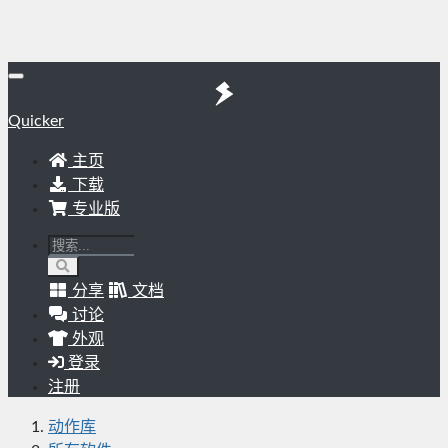
Quicker
主页
下载
专业版
分享
文档
讨论
外观
登录
注册
动作库