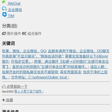
WeChat
企业微信
TIM
分类(旧)
图片操作
组合操作
关键词
批量、微信、企业微信、QQ
;
此脚本通用于微信、企业微信、QQ聊天
列表批量“不显示聊天”、”移除会话列表“
;
需要实现准备好以下6张png
图片
;
在指定位置。
;
原理：通过循环【右键→识别图片“左键可单击位
置”】
;
直到没识别到图片“左键可单击位置”时结束循环。
;
适应人群：
投屏开会时的隐私聊天信息不被窥视
;
喜欢界面简洁
;
信息干净的上班
族。
;
文件地址：C:\software\Quiker_local_
;
点赞鼓励一下
dxs1002
等
1
人赞了这个动作
。
收藏