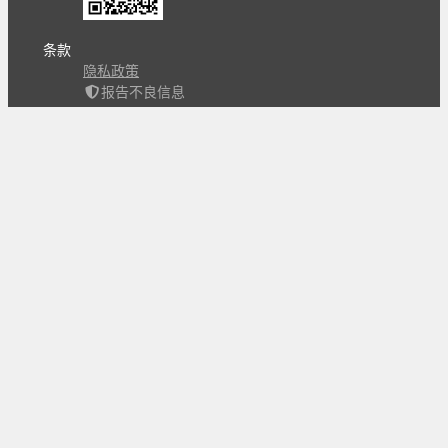
条款
隐私政策
报告不良信息
Copyright © 北京立迩合讯科技有限公司
•
京ICP备
09022189号-8
•
京公网安备 11010502053266号
自动