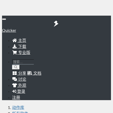
Quicker
主页
下载
专业版
分享
文档
讨论
外观
登录
注册
动作库