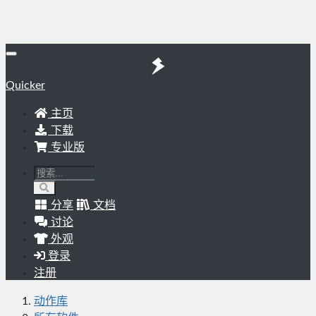
Quicker
主页
下载
专业版
分享
文档
讨论
外观
登录
注册
动作库