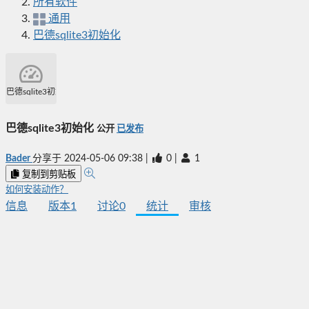
所有软件
通用
巴德sqlite3初始化
巴德sqlite3初始化
巴德sqlite3初始化
公开
已发布
Bader
分享于
2024-05-06 09:38
|
0
|
1
复制到剪贴板
如何安装动作？
信息
版本
1
讨论
0
统计
审核