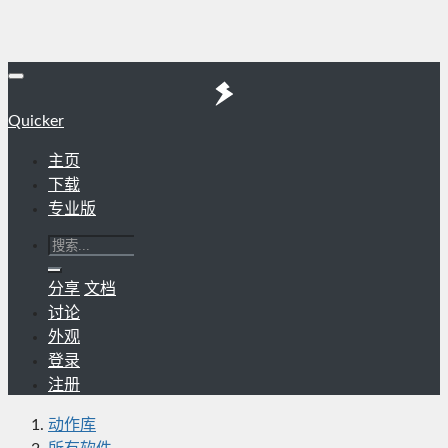
Quicker
主页
下载
专业版
分享
文档
讨论
外观
登录
注册
动作库