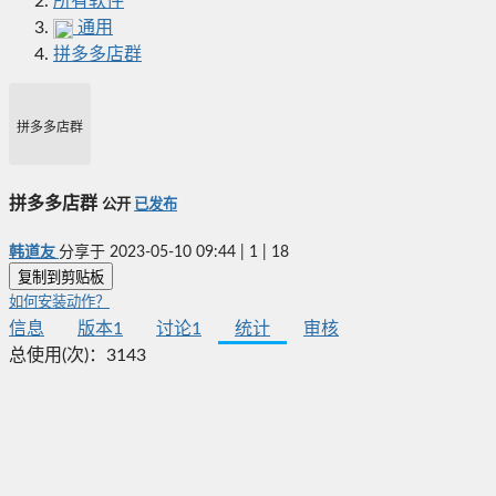
所有软件
通用
拼多多店群
拼多多店群
拼多多店群
公开
已发布
韩道友
分享于
2023-05-10 09:44
|
1
|
18
复制到剪贴板
如何安装动作？
信息
版本
1
讨论
1
统计
审核
总使用(次)：
3143