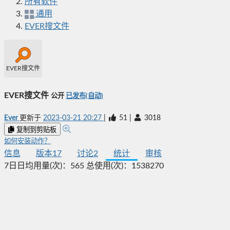
所有软件
通用
EVER搜文件
EVER搜文件
EVER搜文件
公开
已发布(自动)
Ever
更新于
2023-03-21 20:27
|
51
|
3018
复制到剪贴板
如何安装动作？
信息
版本
17
讨论
2
统计
审核
7日日均用量(次)：
565
总使用(次)：
1538270