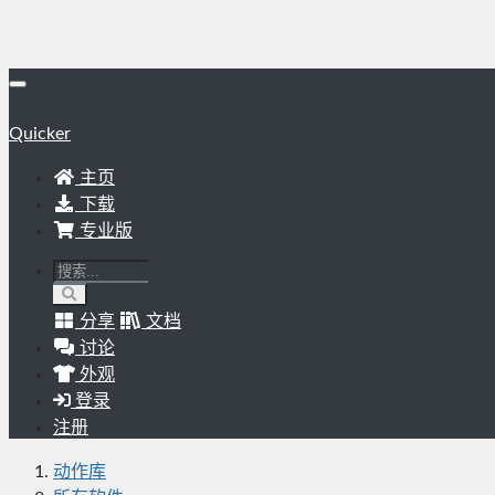
Quicker
主页
下载
专业版
分享
文档
讨论
外观
登录
注册
动作库