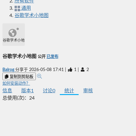
所有软件
通用
谷歌学术小地图
谷歌学术小地图
谷歌学术小地图
公开
已发布
Balrog
分享于
2026-05-08 17:41
|
1
|
2
复制到剪贴板
如何安装动作？
信息
版本
1
讨论
0
统计
审核
总使用(次)：
24