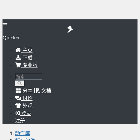
Quicker
主页
下载
专业版
分享
文档
讨论
外观
登录
注册
动作库