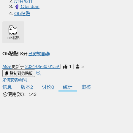
所有软件
Obsidian
Ob粘贴
Ob粘贴
Ob粘贴
公开
已发布(自动)
Moy
更新于
2024-06-30 01:59
|
1
|
5
复制到剪贴板
如何安装动作？
信息
版本
2
讨论
0
统计
审核
总使用(次)：
143