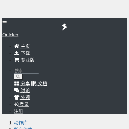
Quicker
主页
下载
专业版
分享
文档
讨论
外观
登录
注册
动作库