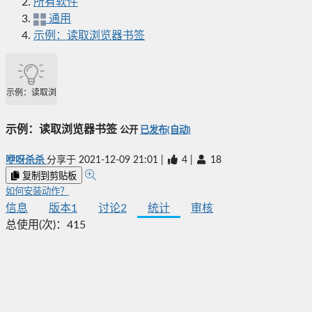
所有软件
通用
示例：读取浏览器书签
示例：读取浏览器书签
示例：读取浏览器书签
公开
已发布(自动)
咿呀杀杀
分享于
2021-12-09 21:01
|
4
|
18
复制到剪贴板
如何安装动作？
信息
版本
1
讨论
2
统计
审核
总使用(次)：
415