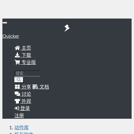
Quicker
主页
下载
专业版
分享
文档
讨论
外观
登录
注册
动作库