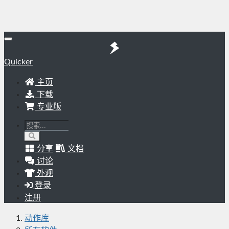
Quicker
主页
下载
专业版
分享
文档
讨论
外观
登录
注册
动作库