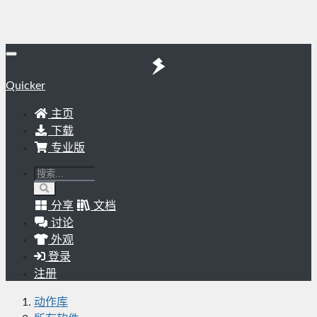
Quicker
主页
下载
专业版
分享
文档
讨论
外观
登录
注册
动作库