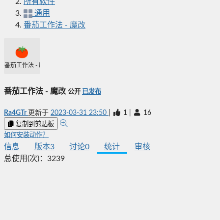
所有软件
通用
番茄工作法 - 魔改
番茄工作法 - 魔改
番茄工作法 - 魔改
公开
已发布
Ra4GTr
更新于
2023-03-31 23:50
|
1
|
16
复制到剪贴板
如何安装动作？
信息
版本
3
讨论
0
统计
审核
总使用(次)：
3239