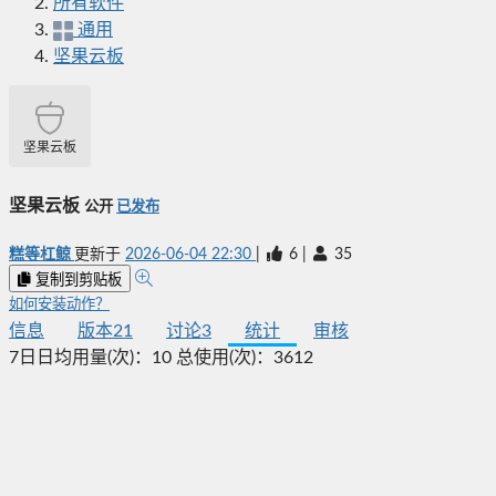
所有软件
通用
坚果云板
坚果云板
坚果云板
公开
已发布
糕等杠鲸
更新于
2026-06-04 22:30
|
6
|
35
复制到剪贴板
如何安装动作？
信息
版本
21
讨论
3
统计
审核
7日日均用量(次)：
10
总使用(次)：
3612