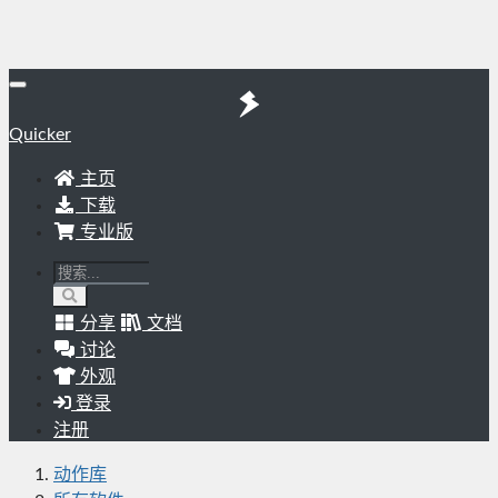
Quicker
主页
下载
专业版
分享
文档
讨论
外观
登录
注册
动作库