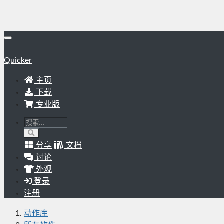
Quicker
主页
下载
专业版
分享
文档
讨论
外观
登录
注册
动作库