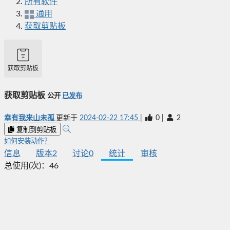
所有软件
通用
获取剪贴板
获取剪贴板
获取剪贴板
公开
已发布
幸有我来山未孤
更新于
2024-02-22 17:45
|
0
|
2
复制到剪贴板
如何安装动作？
信息
版本
2
讨论
0
统计
审核
总使用(次)：
46