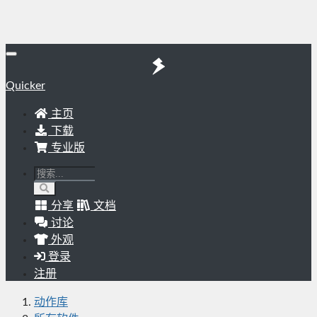
Quicker
主页
下载
专业版
分享
文档
讨论
外观
登录
注册
动作库