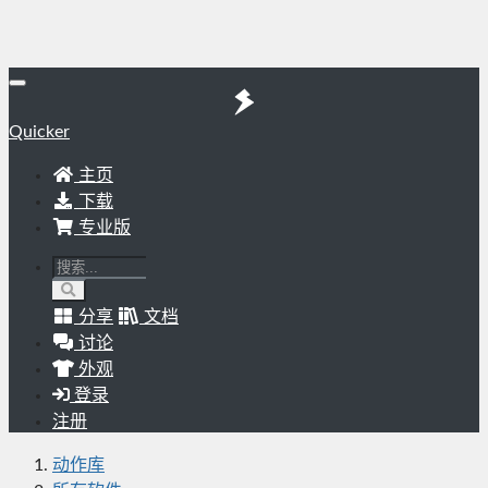
Quicker
主页
下载
专业版
分享
文档
讨论
外观
登录
注册
动作库