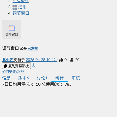
所有软件
通用
调节窗口
调节窗口
调节窗口
公开
已发布
北小齐
更新于
2026-04-28 10:42
|
0
|
20
复制到剪贴板
如何安装动作？
信息
版本
6
讨论
1
统计
审核
7日日均用量(次)：
10
总使用(次)：
985